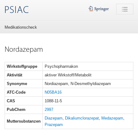
PSIAC
Medikationscheck
Nordazepam
Wirkstoffgruppe
Psychopharmakon
Aktivität
aktiver Wirkstoff/Metabolit
Synonyme
Nordiazepam, N-Desmethyldiazepam
ATC-Code
N05BA16
CAS
1088-11-5
PubChem
2997
Diazepam
,
Dikaliumclorazepat
,
Medazepam
,
Muttersubstanzen
Prazepam