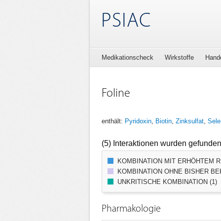
PSIAC
Medikationscheck
Wirkstoffe
Hand
Foline
enthält:
Pyridoxin
,
Biotin
,
Zinksulfat
,
Sele
(5) Interaktionen wurden gefunden
KOMBINATION MIT ERHÖHTEM RI
KOMBINATION OHNE BISHER BEK
UNKRITISCHE KOMBINATION (1)
Pharmakologie