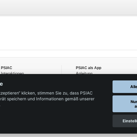
PSIAC
PSIAC als App
Interaktionen
Anleitung
Wirkstoffe
re
Handelsnamen
All
Die Autoren
kzeptieren“ klicken, stimmen Sie zu, dass PSIAC
rät speichern und Informationen gemäß unserer
Nu
.
a
Einstel
Datenschutz
AGB
Impressum
ature •
,
,
, 2026