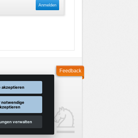
Anmelden
Feedback
e akzeptieren
r notwendige
kzeptieren
lungen verwalten