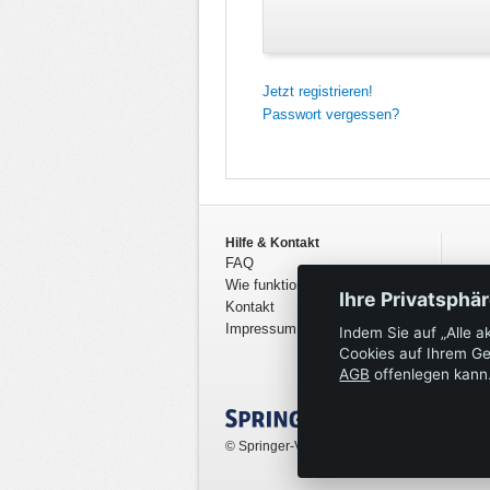
Jetzt registrieren!
Passwort vergessen?
Hilfe & Kontakt
FAQ
Wie funktioniert PSIAC?
Ihre Privatsphä
Kontakt
Impressum
Indem Sie auf „Alle a
Cookies auf Ihrem Ge
AGB
offenlegen kann
© Springer-Verlag GmbH. Part of Springer N