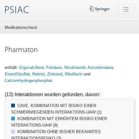
PSIAC
Medikationscheck
Pharmaton
enthält:
Ergocalciferol
,
Folsäure
,
Nicotinamid
,
Ascorbinsäure
,
Eisen(II)sulfat
,
Retinol
,
Zinkoxid
,
Riboflavin
und
Calciumhydrogenphosphat
.
(13) Interaktionen wurden gefunden, davon:
CAVE, KOMBINATION MIT RISIKO EINER
SCHWERWIEGENDEN INTERAKTIONS-UAW (1)
KOMBINATION MIT ERHÖHTEM RISIKO EINER
INTERAKTIONS-UAW (9)
KOMBINATION OHNE BISHER BEKANNTES
INTERAKTIONSRISIKO (3)