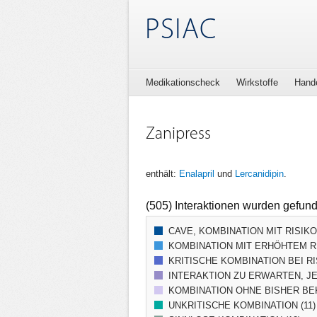
PSIAC
Medikationscheck
Wirkstoffe
Hand
Zanipress
enthält:
Enalapril
und
Lercanidipin
.
(505) Interaktionen wurden gefun
CAVE, KOMBINATION MIT RISIK
KOMBINATION MIT ERHÖHTEM RI
KRITISCHE KOMBINATION BEI RI
INTERAKTION ZU ERWARTEN, JE
KOMBINATION OHNE BISHER BEK
UNKRITISCHE KOMBINATION (11)