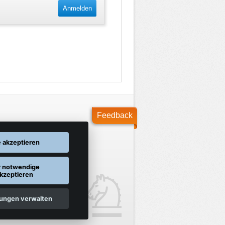
Anmelden
Feedback
e akzeptieren
r notwendige
kzeptieren
lungen verwalten