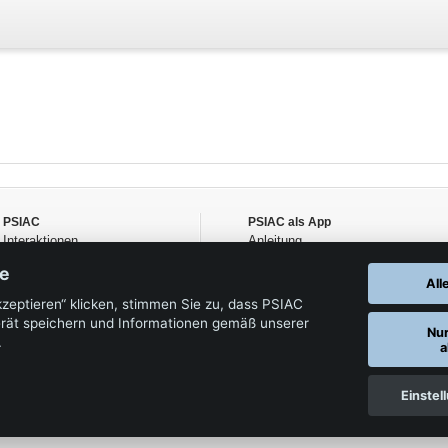
PSIAC
PSIAC als App
Interaktionen
Anleitung
Wirkstoffe
re
Handelsnamen
All
Die Autoren
kzeptieren“ klicken, stimmen Sie zu, dass PSIAC
rät speichern und Informationen gemäß unserer
Nu
.
a
Einstel
Datenschutz
AGB
Impressum
ature •
,
,
, 2026