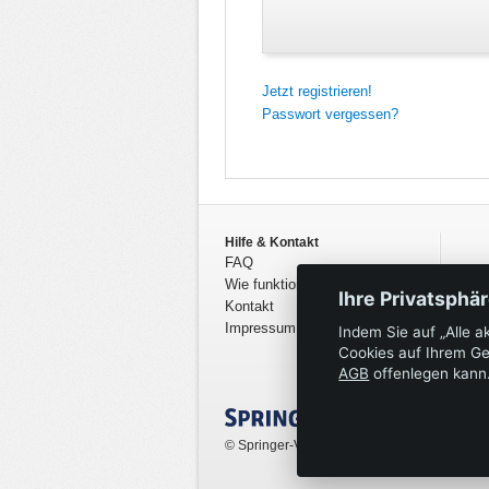
Jetzt registrieren!
Passwort vergessen?
Hilfe & Kontakt
FAQ
Wie funktioniert PSIAC?
Ihre Privatsphä
Kontakt
Impressum
Indem Sie auf „Alle a
Cookies auf Ihrem Ge
AGB
offenlegen kann
© Springer-Verlag GmbH. Part of Springer N