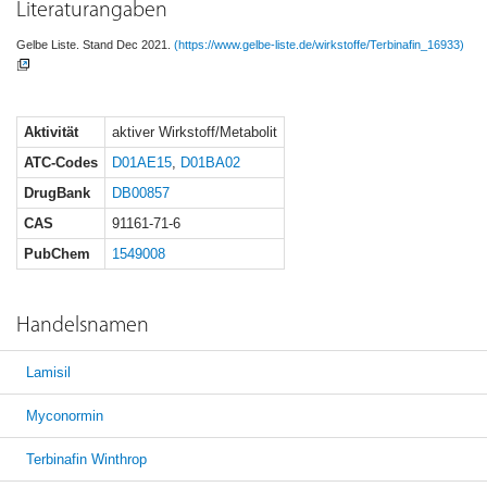
Literaturangaben
Gelbe Liste. Stand Dec 2021.
(https://www.gelbe-liste.de/wirkstoffe/Terbinafin_16933)
Aktivität
aktiver Wirkstoff/Metabolit
ATC-Codes
D01AE15
,
D01BA02
DrugBank
DB00857
CAS
91161-71-6
PubChem
1549008
Handelsnamen
Lamisil
Myconormin
Terbinafin Winthrop