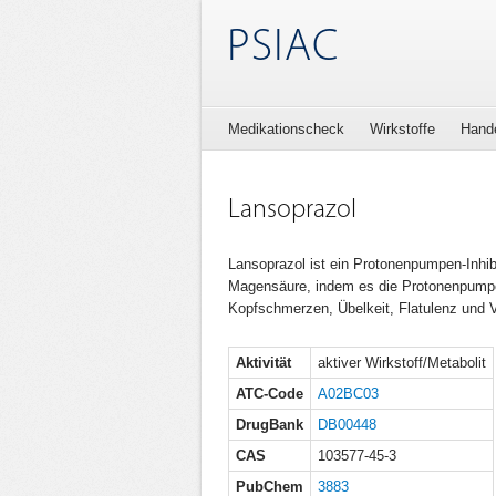
PSIAC
Medikationscheck
Wirkstoffe
Hand
Lansoprazol
Lansoprazol ist ein Protonenpumpen-Inhib
Magensäure, indem es die Protonenpumpe
Kopfschmerzen, Übelkeit, Flatulenz und 
Aktivität
aktiver Wirkstoff/Metabolit
ATC-Code
A02BC03
DrugBank
DB00448
CAS
103577-45-3
PubChem
3883