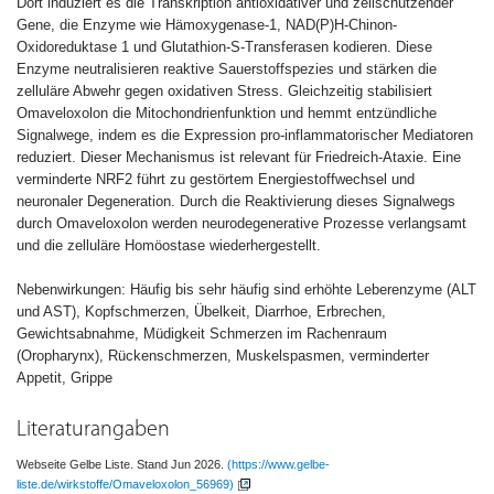
Dort induziert es die Transkription antioxidativer und zellschützender
Gene, die Enzyme wie Hämoxygenase-1, NAD(P)H-Chinon-
Oxidoreduktase 1 und Glutathion-S-Transferasen kodieren. Diese
Enzyme neutralisieren reaktive Sauerstoffspezies und stärken die
zelluläre Abwehr gegen oxidativen Stress. Gleichzeitig stabilisiert
Omaveloxolon die Mitochondrienfunktion und hemmt entzündliche
Signalwege, indem es die Expression pro-inflammatorischer Mediatoren
reduziert. Dieser Mechanismus ist relevant für Friedreich-Ataxie. Eine
verminderte NRF2 führt zu gestörtem Energiestoffwechsel und
neuronaler Degeneration. Durch die Reaktivierung dieses Signalwegs
durch Omaveloxolon werden neurodegenerative Prozesse verlangsamt
und die zelluläre Homöostase wiederhergestellt.
Nebenwirkungen: Häufig bis sehr häufig sind erhöhte Leberenzyme (ALT
und AST), Kopfschmerzen, Übelkeit, Diarrhoe, Erbrechen,
Gewichtsabnahme, Müdigkeit Schmerzen im Rachenraum
(Oropharynx), Rückenschmerzen, Muskelspasmen, verminderter
Appetit, Grippe
Literaturangaben
Webseite Gelbe Liste. Stand Jun 2026.
(https://www.gelbe-
liste.de/wirkstoffe/Omaveloxolon_56969)