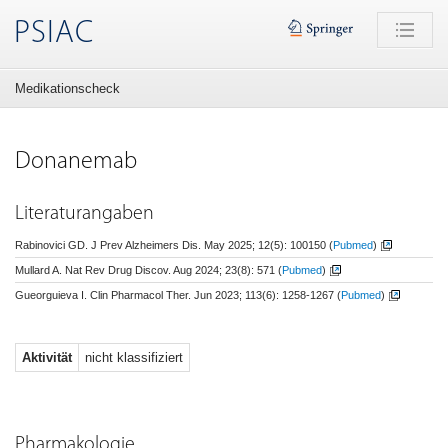
PSIAC
Medikationscheck
Donanemab
Literaturangaben
Rabinovici GD. J Prev Alzheimers Dis. May 2025; 12(5): 100150
(
Pubmed
)
Mullard A. Nat Rev Drug Discov. Aug 2024; 23(8): 571
(
Pubmed
)
Gueorguieva I. Clin Pharmacol Ther. Jun 2023; 113(6): 1258-1267
(
Pubmed
)
Aktivität
nicht klassifiziert
Pharmakologie