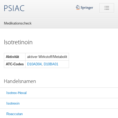
PSIAC
Medikationscheck
Isotretinoin
Aktivität
aktiver Wirkstoff/Metabolit
ATC-Codes
D10AD04
,
D10BA01
Handelsnamen
Isotrex-Hexal
Isotrexin
Roaccutan