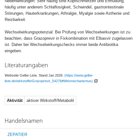
Nebenwirkungen: Sehr häufig sind Kopfschmerzen und Ermüdung,
häufig unter anderem Schlaflosigkeit, Schwindel, gastrointestinale
Störungen, Hauterkrankungen, Athralgie, Myalgie sowie Asthenie und
Reizbarkeit.
Wechselwirkungspotenzial: Bei Prüfung von Wechselwirkungen ist zu
beachten, dass Grazoprevir in Fixkombination mit Elbasvir zugelassen
ist. Daher bei Wechselwirkungschecks immer beide Antibiotika
eingeben.
Literaturangaben
Webseite Gelbe Liste. Stand Jan 2026.
(https://www.gelbe-
liste.de/wirkstoffe/Grazoprevir_54276#Wirkmechanismus)
Aktivität
aktiver Wirkstoff/Metabolit
Handelsnamen
ZEPATIER