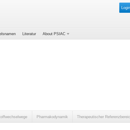
Login
elsnamen
Literatur
About PSIAC
toffwechselwege
Pharmakodynamik
Therapeutischer Referenzberei