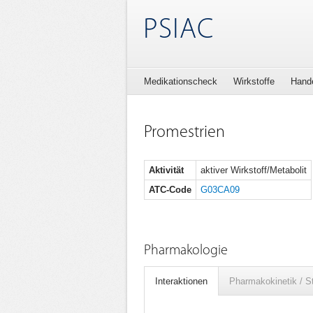
PSIAC
Medikationscheck
Wirkstoffe
Hand
Promestrien
Aktivität
aktiver Wirkstoff/Metabolit
ATC-Code
G03CA09
Pharmakologie
Interaktionen
Pharmakokinetik / S