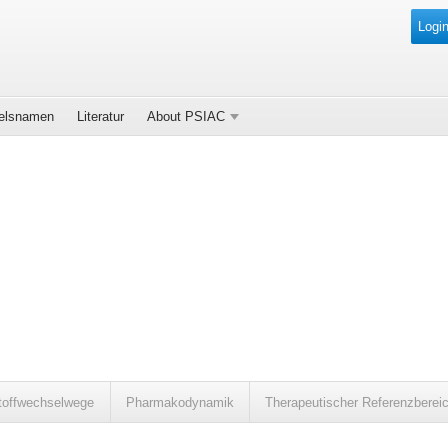
Login
elsnamen
Literatur
About PSIAC
toffwechselwege
Pharmakodynamik
Therapeutischer Referenzberei