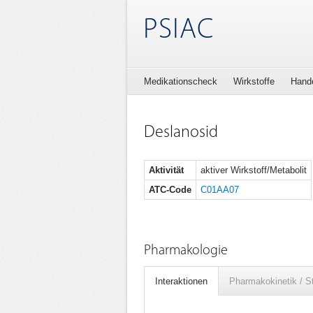
PSIAC
Medikationscheck
Wirkstoffe
Hand
Deslanosid
Aktivität
aktiver Wirkstoff/Metabolit
ATC-Code
C01AA07
Pharmakologie
Interaktionen
Pharmakokinetik / S