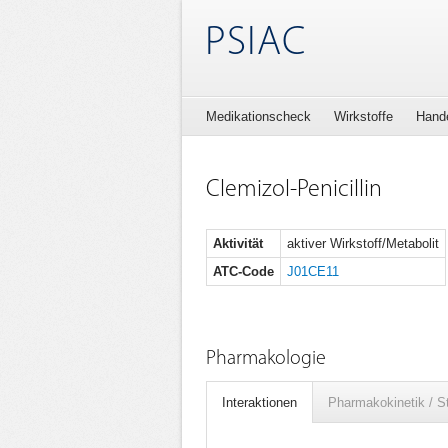
PSIAC
Medikationscheck
Wirkstoffe
Hand
Clemizol-Penicillin
Aktivität
aktiver Wirkstoff/Metabolit
ATC-Code
J01CE11
Pharmakologie
Interaktionen
Pharmakokinetik / S