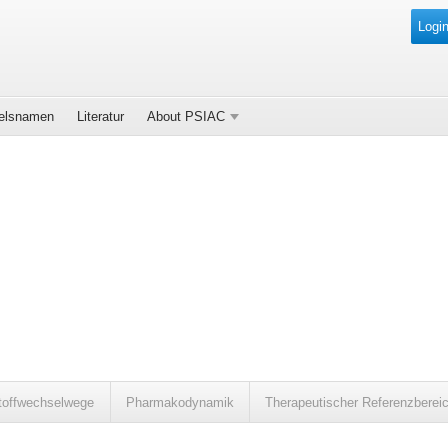
Login
elsnamen
Literatur
About PSIAC
toffwechselwege
Pharmakodynamik
Therapeutischer Referenzberei