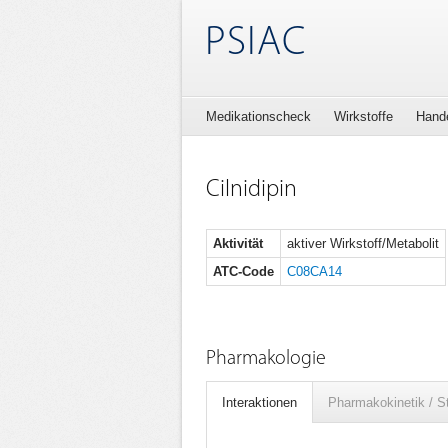
PSIAC
Medikationscheck
Wirkstoffe
Hand
Cilnidipin
Aktivität
aktiver Wirkstoff/Metabolit
ATC-Code
C08CA14
Pharmakologie
Interaktionen
Pharmakokinetik / S