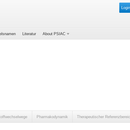
Login
elsnamen
Literatur
About PSIAC
toffwechselwege
Pharmakodynamik
Therapeutischer Referenzberei