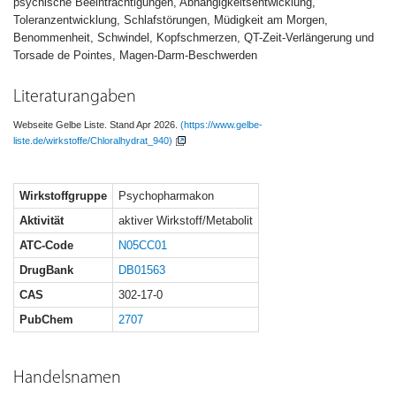
psychische Beeinträchtigungen, Abhängigkeitsentwicklung,
Toleranzentwicklung, Schlafstörungen, Müdigkeit am Morgen,
Benommenheit, Schwindel, Kopfschmerzen, QT-Zeit-Verlängerung und
Torsade de Pointes, Magen-Darm-Beschwerden
Literaturangaben
Webseite Gelbe Liste. Stand Apr 2026.
(https://www.gelbe-
liste.de/wirkstoffe/Chloralhydrat_940)
Wirkstoffgruppe
Psychopharmakon
Aktivität
aktiver Wirkstoff/Metabolit
ATC-Code
N05CC01
DrugBank
DB01563
CAS
302-17-0
PubChem
2707
Handelsnamen