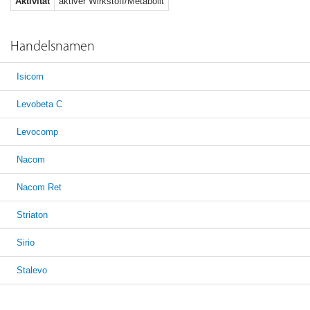
Aktivität
aktiver Wirkstoff/Metabolit
Handelsnamen
Isicom
Levobeta C
Levocomp
Nacom
Nacom Ret
Striaton
Sirio
Stalevo